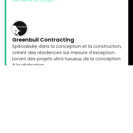
Démarrer un projet >
Greenbull Contracting
Spécialisée dans la conception et la construction,
créant des résidences sur mesure d'exception.
Livrant des projets ultra-luxueux, de la conception
à la réalisation.
Démarrer un projet >
Invest Dubai
La plateforme de crowdfunding pour investir dans
l'immobilier à haut rendement à Dubaï.
Investir dès 1000€ >